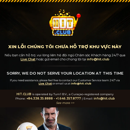
XIN LỖI CHÚNG TÔI CHƯA HỖ TRỢ KHU VỰC NÀY
Nếu bạn cần hỗ trợ, vui lòng liên hệ đội ngũ Chăm sóc Khách hàng 24/7
qua
Live Chat
hoặc gửi email cho chúng tôi tại
info@hit.club
SORRY, WE DO NOT SERVE YOUR LOCATION AT THIS TIME
If you need assistance, please feel free to contact our Customer Service team 24/7
via
Live Chat
or email us at
info@hit.club
HIT.CLUB
is operated by Turn1 B.V., a Curaçao-registered company
Phone:
+84.338.35.8888
-
+1.646.357.8777
| Email:
info@hit.club
See more >>