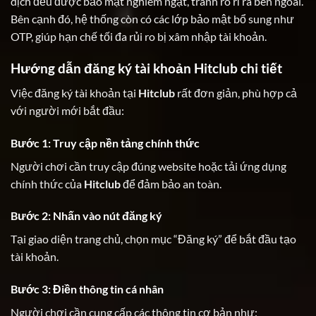
dịch đều được bảo mật nghiêm ngặt, tránh rò rỉ ra bên ngoài.
Bên cạnh đó, hệ thống còn có các lớp bảo mật bổ sung như
OTP, giúp hạn chế tối đa rủi ro bị xâm nhập tài khoản.
Hướng dẫn đăng ký tài khoản Hitclub chi tiết
Việc đăng ký tài khoản tại
Hitclub
rất đơn giản, phù hợp cả
với người mới bắt đầu:
Bước 1: Truy cập nền tảng chính thức
Người chơi cần truy cập đúng website hoặc tải ứng dụng
chính thức của
Hitclub
để đảm bảo an toàn.
Bước 2: Nhấn vào nút đăng ký
Tại giao diện trang chủ, chọn mục “Đăng ký” để bắt đầu tạo
tài khoản.
Bước 3: Điền thông tin cá nhân
Người chơi cần cung cấp các thông tin cơ bản như: