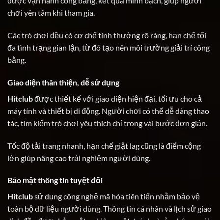
được vận hành công bằng, kết quả minh bạch, giúp người
chơi yên tâm khi tham gia.
Các trò chơi đều có cơ chế tính thưởng rõ ràng, hạn chế tối
đa tình trạng gian lận, từ đó tạo nên môi trường giải trí công
bằng.
Giao diện thân thiện, dễ sử dụng
Hitclub
được thiết kế với giao diện hiện đại, tối ưu cho cả
máy tính và thiết bị di động. Người chơi có thể dễ dàng thao
tác, tìm kiếm trò chơi yêu thích chỉ trong vài bước đơn giản.
Tốc độ tải trang nhanh, hạn chế giật lag cũng là điểm cộng
lớn giúp nâng cao trải nghiệm người dùng.
Bảo mật thông tin tuyệt đối
Hitclub
sử dụng công nghệ mã hóa tiên tiến nhằm bảo vệ
toàn bộ dữ liệu người dùng. Thông tin cá nhân và lịch sử giao