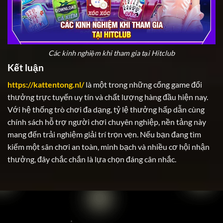
Các kinh nghiệm khi tham gia tại Hitclub
Kết luận
https://kattentong.nl/
là một trong những cổng game đổi
thưởng trực tuyến uy tín và chất lượng hàng đầu hiện nay.
Với hệ thống trò chơi đa dạng, tỷ lệ thưởng hấp dẫn cùng
chính sách hỗ trợ người chơi chuyên nghiệp, nền tảng này
mang đến trải nghiệm giải trí trọn vẹn.
Nếu bạn đang tìm
kiếm một sân chơi an toàn, minh bạch và nhiều cơ hội nhận
thưởng, đây
chắc chắn là lựa chọn đáng cân nhắc.