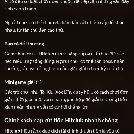
Xì tố đều có luật chơi quen thuộc, dễ tiếp cận nhưng vẫn đầy
tính cạnh tranh.
Người chơi có thể tham gia bàn đấu với nhiều cấp độ khác
nhau, từ tân thủ đến cao thủ.
Bắn cá đổi thưởng
Game bắn cá tại
Hitclub
được nâng cấp với đồ họa 3D sắc
nét, hiệu ứng sống động. Người chơi có thể săn boss, nhận
thưởng lớn và trải nghiệm cảm giác giải trí cực kỳ cuốn hút.
Mini game giải trí
Các trò chơi như Tài Xỉu, Xóc Đĩa, quay hũ… có cách chơi đơn
giản, thời gian mỗi ván nhanh, phù hợp để giải trí trong thời
gian ngắn nhưng vẫn có cơ hội thắng lớn.
Chính sách nạp rút tiền Hitclub nhanh chóng
Hitclub
hiểu rằng giao dịch tài chính thuận tiện là yếu tố