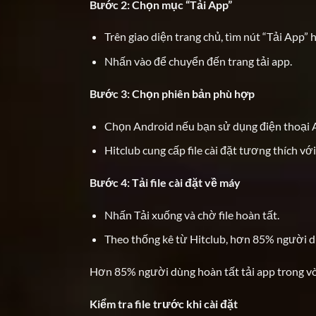
Bước 2: Chọn mục “Tải App”
Trên giao diện trang chủ, tìm nút “Tải App”
Nhấn vào để chuyển đến trang tải app.
Bước 3: Chọn phiên bản phù hợp
Chọn Android nếu bạn sử dụng điện thoại A
Hitclub cung cấp file cài đặt tương thích với
Bước 4: Tải file cài đặt về máy
Nhấn Tải xuống và chờ file hoàn tất.
Theo thống kê từ Hitclub, hơn 85% người dù
Hơn 85% người dùng hoàn tất tải app trong vò
Kiểm tra file trước khi cài đặt