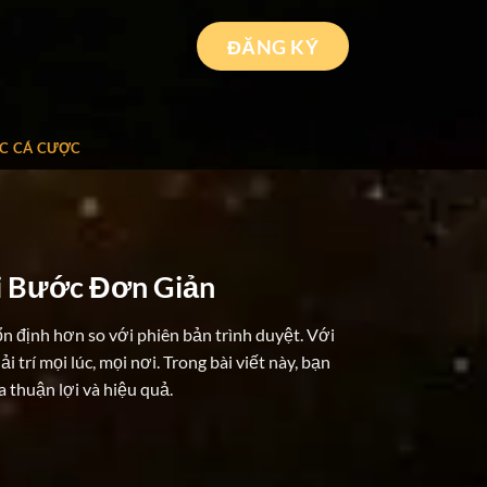
ĐĂNG KÝ
ỨC CÁ CƯỢC
i Bước Đơn Giản
n định hơn so với phiên bản trình duyệt. Với
ải trí mọi lúc, mọi nơi.
Trong bài viết này, bạn
a thuận lợi và hiệu quả.