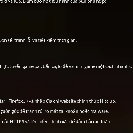
oid và iOS. Đảm bảo hệ điều hành của bạn phù hợp:
ôn sẻ, tránh lỗi và tiết kiệm thời gian.
 trực tuyến game bài
,
bắn cá, lô đề và mini game một cách nhanh ch
ari, Firefox…) và nhập địa chỉ website chính thức Hitclub.
nguồn gốc để tránh rủi ro mất tài khoản hoặc malware.
 mật HTTPS và tên miền chính xác để đảm bảo an toàn.