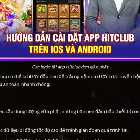
Các bước tải app Hitclub đơn giản nhất
lub
có thể là bước đầu tiên để trải nghiệm cá cược trực tuyến tiệ
ub
an toàn, nhanh chóng.
êu cầu dung lượng vừa phải, nhưng bạn nên đảm bảo thiết bị còn 
 dữ liệu di động tốc độ cao để tránh gián đoạn quá trình tải.