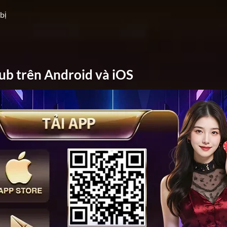
bị
lub trên Android và iOS