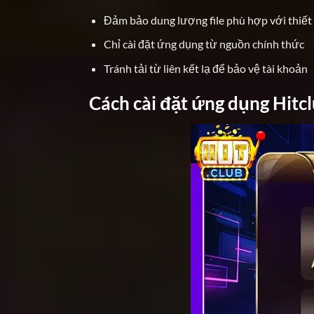
Đảm bảo dung lượng file phù hợp với thiết 
Chỉ cài đặt ứng dụng từ nguồn chính thức
Tránh tải từ liên kết lạ để bảo vệ tài khoản
Cách cài đặt ứng dụng Hitc