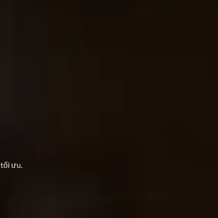
tối ưu.