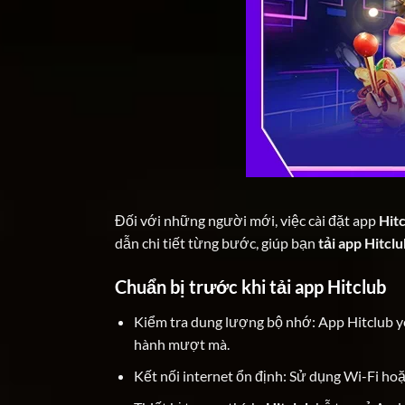
Đối với những người mới, việc cài đặt app
Hitc
dẫn chi tiết từng bước, giúp bạn
tải app Hitcl
Chuẩn bị trước khi tải app Hitclub
Kiểm tra dung lượng bộ nhớ: App Hitclub y
hành mượt mà.
Kết nối internet ổn định: Sử dụng Wi-Fi hoặc