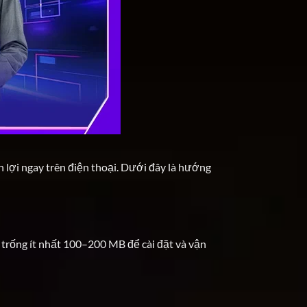
n lợi ngay trên điện thoại. Dưới đây là hướng
trống ít nhất 100–200 MB để cài đặt và vận