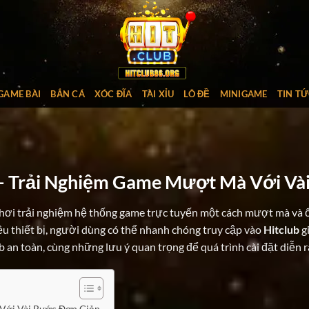
GAME BÀI
BẮN CÁ
XÓC ĐĨA
TÀI XỈU
LÔ ĐỀ
MINIGAME
TIN T
b – Trải Nghiệm Game Mượt Mà Với Và
chơi trải nghiệm hệ thống game trực tuyến một cách mượt mà và ổ
iều thiết bị, người dùng có thể nhanh chóng truy cập vào
Hitclub
gi
 an toàn, cùng những lưu ý quan trọng để quá trình cài đặt diễn r
 Với Vài Bước Đơn Giản