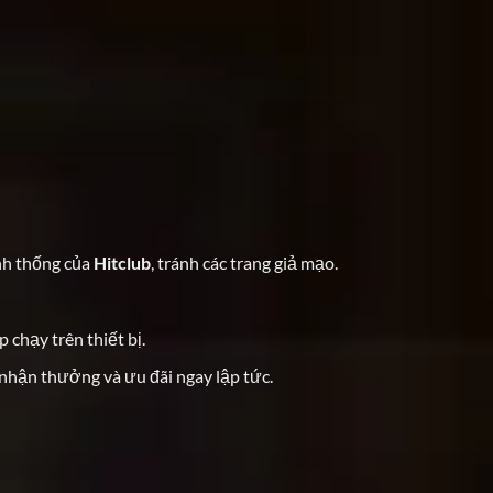
ính thống của
Hitclub
, tránh các trang giả mạo.
chạy trên thiết bị.
nhận thưởng và ưu đãi ngay lập tức.