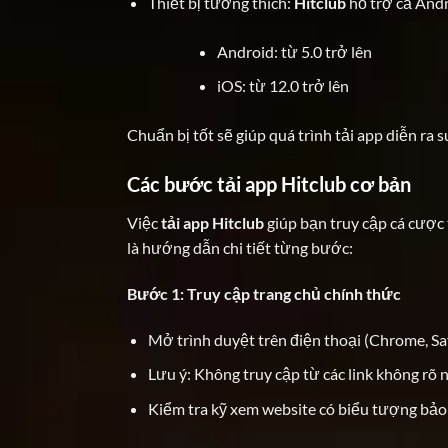
Thiết bị tương thích:
Hitclub
hỗ trợ cả Andr
Android: từ 5.0 trở lên
iOS: từ 12.0 trở lên
Chuẩn bị tốt sẽ giúp quá trình tải app diễn ra su
Các bước tải app Hitclub cơ bản
Việc
tải app Hitclub
giúp bạn truy cập cá cược
là hướng dẫn chi tiết từng bước:
Bước 1: Truy cập trang chủ chính thức
Mở trình duyệt trên điện thoại (Chrome, Saf
Lưu ý: Không truy cập từ các link không rõ 
Kiểm tra kỹ xem website có biểu tượng bảo