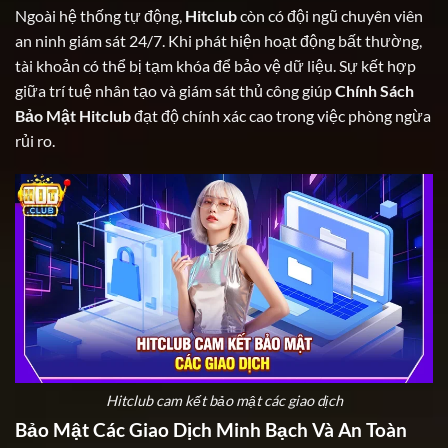
Ngoài hệ thống tự động,
Hitclub
còn có đội ngũ chuyên viên
an ninh giám sát 24/7. Khi phát hiện hoạt động bất thường,
tài khoản có thể bị tạm khóa để bảo vệ dữ liệu. Sự kết hợp
giữa trí tuệ nhân tạo và giám sát thủ công giúp
Chính Sách
Bảo Mật Hitclub
đạt độ chính xác cao trong việc phòng ngừa
rủi ro.
Hitclub cam kết bảo mật các giao dịch
Bảo Mật Các Giao Dịch Minh Bạch Và An Toàn