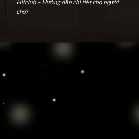
Hitclub – Hướng dẫn chi tiết cho người
chơi