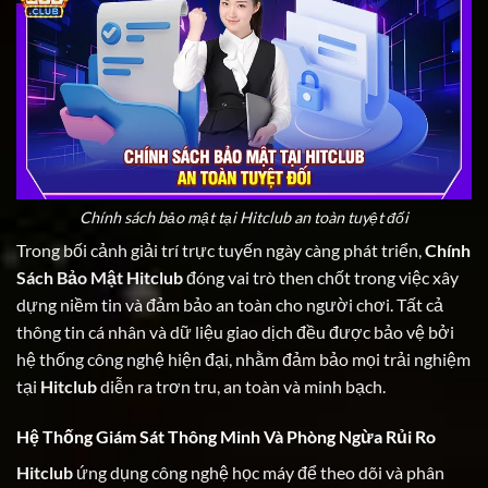
Chính sách bảo mật tại Hitclub an toàn tuyệt đối
Trong bối cảnh giải trí trực tuyến ngày càng phát triển,
Chính
Sách Bảo Mật Hitclub
đóng vai trò then chốt trong việc xây
dựng niềm tin và đảm bảo an toàn cho người chơi. Tất cả
thông tin cá nhân và dữ liệu giao dịch đều được bảo vệ bởi
hệ thống công nghệ hiện đại, nhằm đảm bảo mọi trải nghiệm
tại
Hitclub
diễn ra trơn tru, an toàn và minh bạch.
Hệ Thống Giám Sát Thông Minh Và Phòng Ngừa Rủi Ro
Hitclub
ứng dụng công nghệ học máy để theo dõi và phân