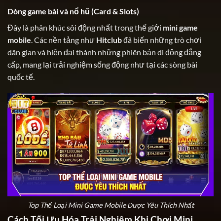
Dòng game bài và nổ hũ (Card & Slots)
Đây là phân khúc sôi động nhất trong thế giới
mini game
mobile
. Các nền tảng như
Hitclub
đã biến những trò chơi
dân gian và hiện đại thành những phiên bản di động đẳng
cấp, mang lại trải nghiệm sống động như tại các sòng bài
quốc tế.
Top Thể Loại Mini Game Mobile Được Yêu Thích Nhất
Cách Tối Ưu Hóa Trải Nghiệm Khi Chơi Mini