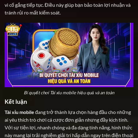
vì cố gắng tiếp tục. Điều này giúp bạn bảo toàn lợi nhuận và
tránh rủi ro mất kiểm soát.
Bí quyết chơi Tài xỉu mobile hiệu quả và an toàn
Kết luận
Tài xỉu mobile
đang trở thành lựa chọn hàng đầu cho những
ai yêu thích trò chơi cá cược đơn giản nhưng đầy kịch tính.
Với sự tiện lợi, nhanh chóng và đa dạng tính năng, hình thức
này mang lại trải nghiệm giải trí hấp dẫn ngay trên điện thoại