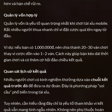
hơn và hạn chế rủi ro.
Quản lý vốn hợp lý
Quản lý vốn là yếu tố quan trọng nhất khi chơi tài xỉu mobile.
Rất nhiều người thua nhanh chỉ vì đặt cược quá lớn ngay từ
đầu.
Ví dụ: nếu bạn có 1.000.000đ, nên chia thành 20–30 ván chơi
thay vì cược dồn vào 1–2 ván. Cách này giúp bạn kéo dài thời
gian chơi và có thêm cơ hội đảo chiều kết quả.
Quan sát lịch sử kết quả
Nhiều người chơi có kinh nghiệm thường dựa vào
chuỗi kết
quả trước đó
để đưa ra dự đoán. Đây là phương pháp “soi
cầu” phổ biến trong tài xỉu.
Tuy nhiên, cần hiểu rằng đây chỉ là yếu tố tham khảo vì kết
quả vẫn mang tính ngẫu nhiên. Không nên phụ thuộc hoàn