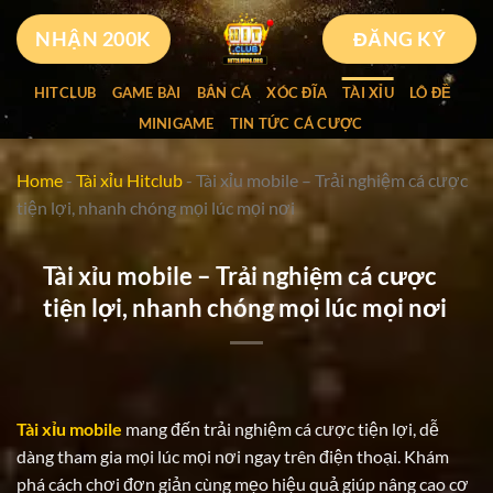
Bỏ
NHẬN 200K
ĐĂNG KÝ
qua
nội
HITCLUB
GAME BÀI
BẮN CÁ
XÓC ĐĨA
TÀI XỈU
LÔ ĐỀ
dung
MINIGAME
TIN TỨC CÁ CƯỢC
Home
-
Tài xỉu Hitclub
-
Tài xỉu mobile – Trải nghiệm cá cược
tiện lợi, nhanh chóng mọi lúc mọi nơi
Tài xỉu mobile – Trải nghiệm cá cược
tiện lợi, nhanh chóng mọi lúc mọi nơi
Tài xỉu mobile
mang đến trải nghiệm cá cược tiện lợi, dễ
dàng tham gia mọi lúc mọi nơi ngay trên điện thoại. Khám
phá cách chơi đơn giản cùng mẹo hiệu quả giúp nâng cao cơ